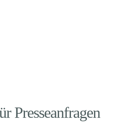
rats Nord
ressespiegel
ür Presseanfragen