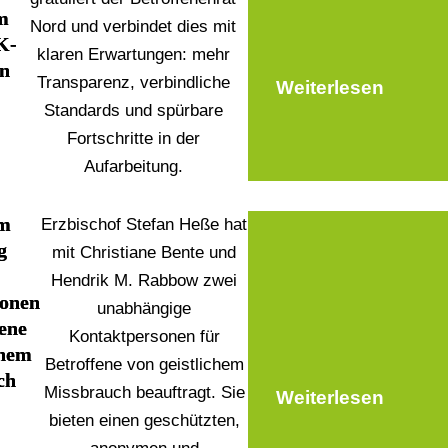
m
Nord und verbindet dies mit
K-
klaren Erwartungen: mehr
en
Transparenz, verbindliche
Weiterlesen
Standards und spürbare
Fortschritte in der
Aufarbeitung.
um
Erzbischof Stefan Heße hat
g
mit Christiane Bente und
Hendrik M. Rabbow zwei
onen
unabhängige
fene
Kontaktpersonen für
chem
Betroffene von geistlichem
ch
Missbrauch beauftragt. Sie
Weiterlesen
bieten einen geschützten,