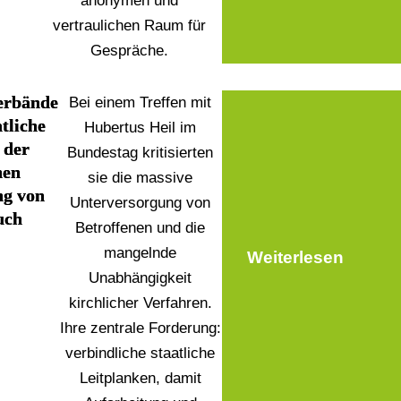
anonymen und
vertraulichen Raum für
Gespräche.
erbände
Bei einem Treffen mit
tliche
Hubertus Heil im
 der
Bundestag kritisierten
hen
sie die massive
ng von
Unterversorgung von
uch
Betroffenen und die
mangelnde
Weiterlesen
Unabhängigkeit
kirchlicher Verfahren.
Ihre zentrale Forderung:
verbindliche staatliche
Leitplanken, damit