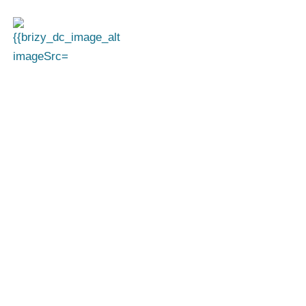
Das Schweigen
brechen!
Betroffenen von sexualisierter Gewalt durch
Mitarbeiter:innen der katholischen Kirche in
den Bistümern Hamburg, Hildesheim und
Osnabrück Gehör verschaffen