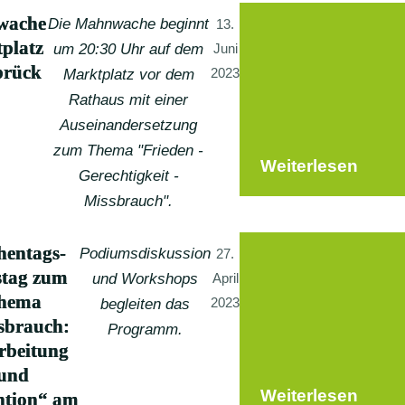
wache
Die Mahnwache beginnt
13.
platz
um 20:30 Uhr auf dem
Juni
brück
2023
Marktplatz vor dem
Rathaus mit einer
Auseinandersetzung
zum Thema "Frieden -
Weiterlesen
Gerechtigkeit -
Missbrauch".
hentags-
Podiumsdiskussion
27.
tag zum
und Workshops
April
hema
2023
begleiten das
sbrauch:
Programm.
rbeitung
und
Weiterlesen
ntion“ am