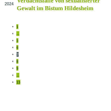
Verdachtsfälle von sexualisierter
2024
Gewalt im Bistum Hildesheim
1
…
5
6
7
8
9
…
13