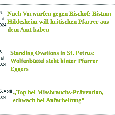
Nach Vorwürfen gegen Bischof: Bistum
6.
ai
Hildesheim will kritischen Pfarrer aus
024
dem Amt haben
Standing Ovations in St. Petrus:
6.
ai
Wolfenbüttel steht hinter Pfarrer
024
Eggers
„Top bei Missbrauchs-Prävention,
5. April
024
schwach bei Aufarbeitung“