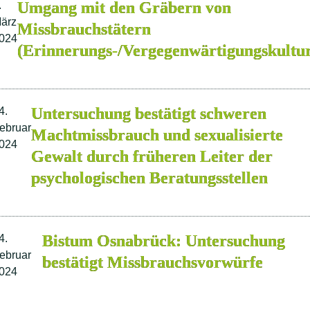
Umgang mit den Gräbern von
.
ärz
Missbrauchstätern
024
(Erinnerungs-/Vergegenwärtigungskultu
Untersuchung bestätigt schweren
4.
ebruar
Machtmissbrauch und sexualisierte
024
Gewalt durch früheren Leiter der
psychologischen Beratungsstellen
Bistum Osnabrück: Untersuchung
4.
ebruar
bestätigt Missbrauchsvorwürfe
024