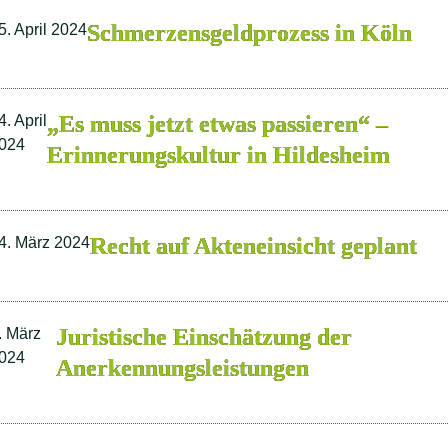
Schmerzensgeldprozess in Köln
5. April 2024
„Es muss jetzt etwas passieren“ –
4. April
024
Erinnerungskultur in Hildesheim
Recht auf Akteneinsicht geplant
4. März 2024
Juristische Einschätzung der
. März
024
Anerkennungsleistungen