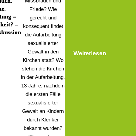
auch.
Missbrauch und
he.
Friede? Wie
tung =
gerecht und
keit? –
konsequent findet
skussion
die Aufarbeitung
sexualisierter
Gewalt in den
Weiterlesen
Kirchen statt? Wo
stehen die Kirchen
in der Aufarbeitung,
13 Jahre, nachdem
die ersten Fälle
sexualisierter
Gewalt an Kindern
durch Kleriker
bekannt wurden?