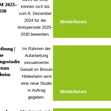
M 2025–
können sich bis
030
zum 6. Dezember
2024 für die
Weiterlesen
Amtsperiode 2025–
2030 bewerben.
ibung |
Im Rahmen der
ue
Aufarbeitung
ngsstudie
sexualisierter
stum
Gewalt im Bistum
sheim
Hildesheim wird
eine neue Studie
in Auftrag
Weiterlesen
gegeben.